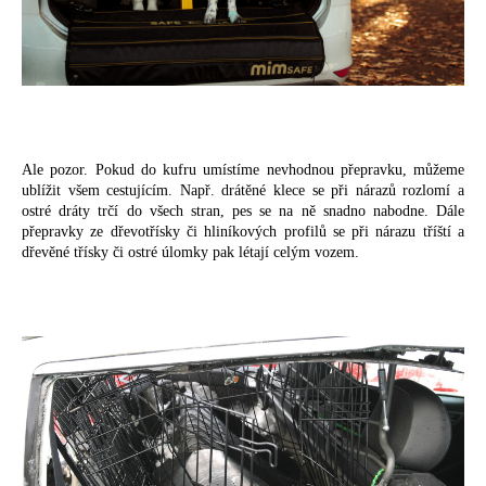
Ale pozor. Pokud do kufru umístíme nevhodnou přepravku, můžeme
ublížit všem cestujícím. Např. drátěné klece se při nárazů rozlomí a
ostré dráty trčí do všech stran, pes se na ně snadno nabodne. Dále
přepravky ze dřevotřísky či hliníkových profilů se při nárazu tříští a
dřevěné třísky či ostré úlomky pak létají celým vozem.