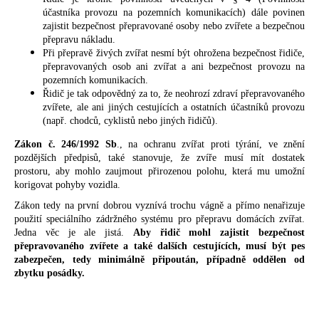
á
účastníka provozu na pozemních komunikacích) dále povinen
zajistit bezpečnost přepravované osoby nebo zvířete a bezpečnou
j
přepravu nákladu.
s
Při přepravě živých zvířat nesmí být ohrožena bezpečnost řidiče,
přepravovaných osob ani zvířat a ani bezpečnost provozu na
ť
pozemních komunikacích.
?
Řidič je tak odpovědný za to, že neohrozí zdraví přepravovaného
zvířete, ale ani jiných cestujících a ostatních účastníků provozu
(např. chodců, cyklistů nebo jiných řidičů).
Zákon č. 246/1992 Sb
., na ochranu zvířat proti týrání, ve znění
pozdějších předpisů, také stanovuje, že zvíře musí mít dostatek
HĽADAŤ
prostoru, aby mohlo zaujmout přirozenou polohu, která mu umožní
korigovat pohyby vozidla.
Zákon tedy na první dobrou vyznívá trochu vágně a přímo nenařizuje
použití speciálního zádržného systému pro přepravu domácích zvířat.
O
Jedna věc je ale jistá.
Aby řidič mohl zajistit bezpečnost
d
přepravovaného zvířete a také dalších cestujících, musí být pes
p
zabezpečen, tedy minimálně připoután, případně oddělen od
o
zbytku posádky.
r
ú