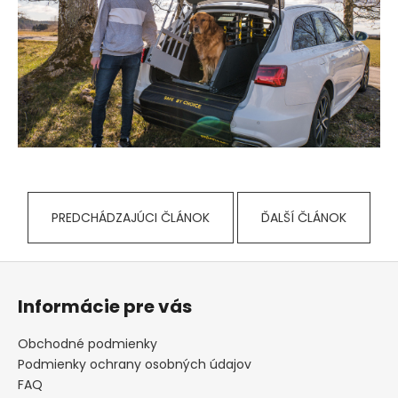
PREDCHÁDZAJÚCI ČLÁNOK
ĎALŠÍ ČLÁNOK
Z
á
Informácie pre vás
p
ä
Obchodné podmienky
t
Podmienky ochrany osobných údajov
i
FAQ