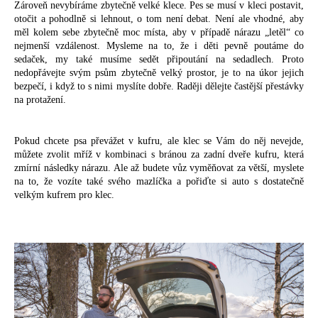
Zároveň nevybíráme zbytečně velké klece. Pes se musí v kleci postavit,
otočit a pohodlně si lehnout, o tom není debat. Není ale vhodné, aby
měl kolem sebe zbytečně moc místa, aby v případě nárazu „letěl“ co
nejmenší vzdálenost. Mysleme na to, že i děti pevně poutáme do
sedaček, my také musíme sedět připoutání na sedadlech. Proto
nedopřávejte svým psům zbytečně velký prostor, je to na úkor jejich
bezpečí, i když to s nimi myslíte dobře. Raději dělejte častější přestávky
na protažení.
Pokud chcete psa převážet v kufru, ale klec se Vám do něj nevejde,
můžete zvolit mříž v kombinaci s bránou za zadní dveře kufru, která
zmírní následky nárazu. Ale až budete vůz vyměňovat za větší, myslete
na to, že vozíte také svého mazlíčka a pořiďte si auto s dostatečně
velkým kufrem pro klec.