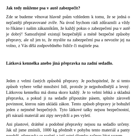
Jak tedy můžeme psa v autě zabezpečit?
Zde se budeme věnovat hlavně psům vzhledem k tomu, že se jedná o
nejčastěji přepravované zvíře. Na úvod bychom rádi zdůraznili a vždy
to říkáme i našim zákazníkům, že každý pokus o zabezpečení psa v autě
je dobrý! Samozřejmě existují bezpečnější a méně bezpečné způsoby
přepravy, ale už jen to, že myslíte na zabezpečení psa a nevozíte jej na
volno, z Vás dělá zodpovědného řidiče či majitele psa.
Látková kennelka anebo jiná přepravka na zadní sedadlo.
Jeden z velmi častých způsobů přepravy. Je pochopitelné, že si tento
způsob vybere velké množství lidí, protože je nejpohodlnější a levný.
Látkovou kennelku má doma skoro každý. Je to velmi lehká a skladná
přepravka, a pokud ji na sedadle připoutáte pásem, splníte zároveň
povinnost, kterou nám ukládá zákon. Tento způsob přepravy je bohužel
jeden z nejméně bezpečných. Tyto látkové tašky nejsou bezpečnostní,
při nárazů materiál ani zipy nevydrží a pes vyletí.
Ani plastové, drátěné a podobné přepravky nejsou na sedadlo určeny.
Jak už jsme zmínili, 1000 kg předmět v pohybu tento materiál a panty
neudrží, přepravka se rozletí a její ostré úlomky začnou létat vozem.