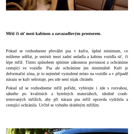
Mříž či síť mezi kabinou a zavazadlovým prostorem.
Pokud se rozhodneme převážet psa v kufru, úplné minimum, co
můžeme udělat, je umístit mezi zadní sedadla a kabinu vozidla síť, či
lépe mříž. Tímto způsobem splníme zákonnou povinnost a ochráníme
cestující ve vozidle. Psa ale ochráníme jen minimálně. Kufr je
deformační zóna, je to nejméně vyztužené místo na vozidle a v případě
nárazu se kufr sešrotuje, pes zde není nijak chráněn.
Pokud už se rozhodneme mříž pořídit, vybírejte i zde s rozvahou,
sáhněte po kvalitních a bytelných materiálech, ideálně crash-
testovaných mřížích, aby při nárazu psa mříž opravdu vydržela a
cestující ochránila. Určitě se vyhněte drátěným mřížím.