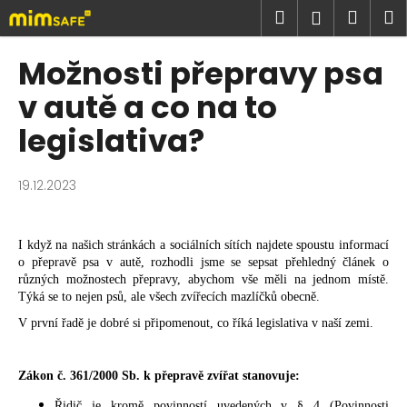
K
Prejsť
Hľadať
Náku
M
Prihlásen
na
o
obsah
Späť
Späť
košík
š
Možnosti přepravy psa
í
Č
v autě a co na to
k
o
legislativa?
p
o
19.12.2023
t
r
e
I když na našich stránkách a sociálních sítích najdete spoustu informací
b
o přepravě psa v autě, rozhodli jsme se sepsat přehledný článek o
různých možnostech přepravy, abychom vše měli na jednom místě.
u
Týká se to nejen psů, ale všech zvířecích mazlíčků obecně.
j
V první řadě je dobré si připomenout, co říká legislativa v naší zemi.
e
t
e
Zákon č. 361/2000 Sb. k přepravě zvířat stanovuje:
n
Řidič je kromě povinností uvedených v § 4 (Povinnosti