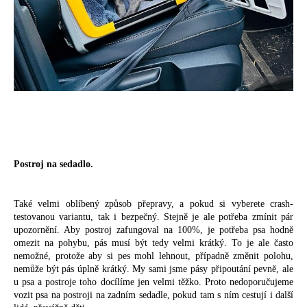
Postroj na sedadlo.
Také velmi oblíbený způsob přepravy, a pokud si vyberete crash-
testovanou variantu, tak i bezpečný. Stejně je ale potřeba zmínit pár
upozornění. Aby postroj zafungoval na 100%, je potřeba psa hodně
omezit na pohybu, pás musí být tedy velmi krátký. To je ale často
nemožné, protože aby si pes mohl lehnout, případně změnit polohu,
nemůže být pás úplně krátký. My sami jsme pásy připoutání pevně, ale
u psa a postroje toho docílíme jen velmi těžko. Proto nedoporučujeme
vozit psa na postroji na zadním sedadle, pokud tam s ním cestují i další