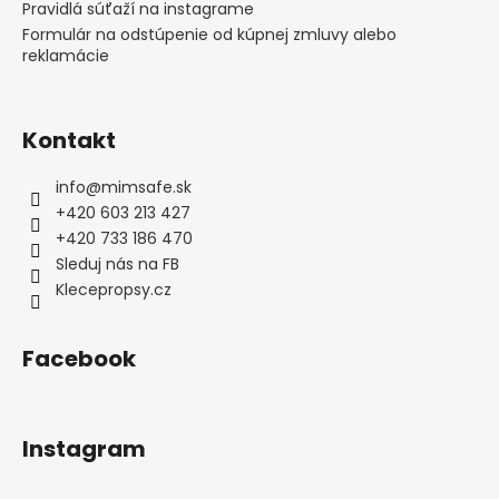
e
Pravidlá súťaží na instagrame
Formulár na odstúpenie od kúpnej zmluvy alebo
reklamácie
Kontakt
info
@
mimsafe.sk
+420 603 213 427
+420 733 186 470
Sleduj nás na FB
Klecepropsy.cz
Facebook
Instagram