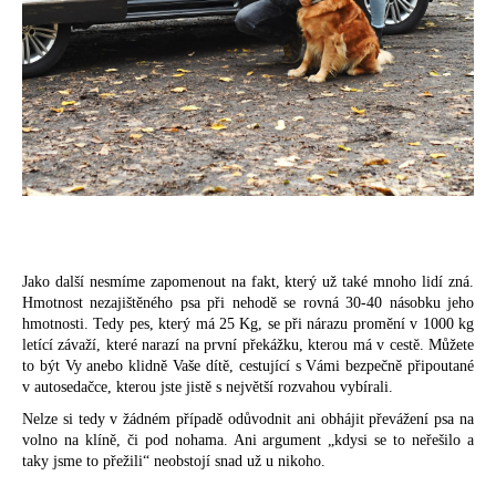
Jako další nesmíme zapomenout na fakt, který už také mnoho lidí zná.
Hmotnost nezajištěného psa při nehodě se rovná 30-40 násobku jeho
hmotnosti. Tedy pes, který má 25 Kg, se při nárazu promění v 1000 kg
letící závaží, které narazí na první překážku, kterou má v cestě. Můžete
to být Vy anebo klidně Vaše dítě, cestující s Vámi bezpečně připoutané
v autosedačce, kterou jste jistě s největší rozvahou vybírali.
Nelze si tedy v žádném případě odůvodnit ani obhájit převážení psa na
volno na klíně, či pod nohama. Ani argument „kdysi se to neřešilo a
taky jsme to přežili“ neobstojí snad už u nikoho.