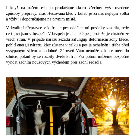
I když na našem eshopu prodáváme skoro všechny výše uvedené
způsoby přepravy, crash-testovaná klec v kufru je za nás nejlepší volba
a vždy ji doporučujeme na prvním místě.
V kvalitní přepravce v kufru je pes oddělen od posádky vozidla, tedy
cestující jsou v bezpečí. V bezpečí je ale také pes, protože je chráněn ze
všech stran. V případě nárazu zezadu zafungují deformační zóny klece,
pohltí energii nárazu, klec zůstane v celku a pes je ochráněn i třeba před
vysypaným sklem a podobně. Zároveň Vám nemůže z klece utéct do
silnice, pokud by se rozbily dveře kufru. Psa potom můžeme bezpečně
vyndat zadním nouzových východem přes zadní sedadla.