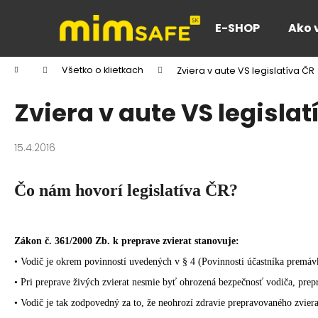
K
Prejsť
na
o
E-SHOP
Ako 
obsah
Späť
Späť
š
do
do
í
Domov
Všetko o klietkach
Zviera v aute VS legislatíva ČR
k
obchodu
obchodu
Zviera v aute VS legislat
15.4.2016
Čo nám hovorí legislatíva ČR?
Zákon č. 361/2000 Zb. k preprave zvierat stanovuje:
• Vodič je okrem povinností uvedených v § 4 (Povinnosti účastníka premá
• Pri preprave živých zvierat nesmie byť ohrozená bezpečnosť vodiča, pr
• Vodič je tak zodpovedný za to, že neohrozí zdravie prepravovaného zviera