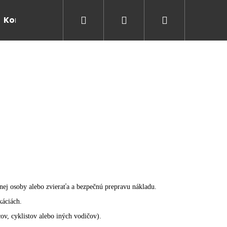
Hľadať
Prihlásenie
Nákupný
Kontakty
košík
ej osoby alebo zvieraťa a bezpečnú prepravu nákladu.
káciách.
ov, cyklistov alebo iných vodičov).