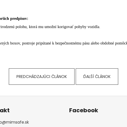
orších predpisov:
 prirodzenú polohu, ktorá mu umožní korigovať pohyby vozidla.
ravných boxov, postroje pripútané k bezpečnostnému pásu alebo obdobné pomôc
PREDCHÁDZAJÚCI ČLÁNOK
ĎALŠÍ ČLÁNOK
akt
Facebook
o
@
mimsafe.sk