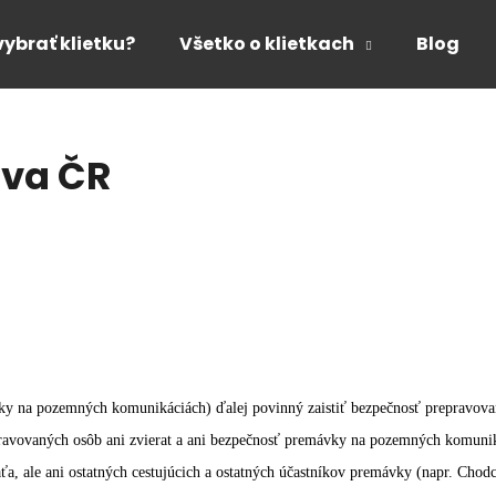
vybrať klietku?
Všetko o klietkach
Blog
Čo potrebujete nájsť?
íva ČR
HĽADAŤ
Odporúčame
vky na pozemných komunikáciách) ďalej povinný zaistiť bezpečnosť prepravovan
epravovaných osôb ani zvierat a ani bezpečnosť premávky na pozemných komuni
ťa, ale ani ostatných cestujúcich a ostatných účastníkov premávky (napr. Chodc