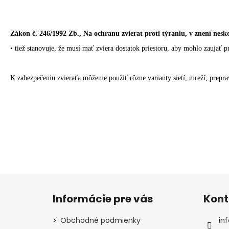
Zákon č. 246/1992 Zb., Na ochranu zvierat proti týraniu, v znení nesk
• tiež stanovuje, že musí mať zviera dostatok priestoru, aby mohlo zaujať
K zabezpečeniu zvieraťa môžeme použiť rôzne varianty sietí, mreží, prep
Z
á
Informácie pre vás
Kont
p
ä
Obchodné podmienky
inf