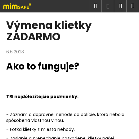
K
Prejsť
Hľadať
Náku
M
Prihlásen
na
o
obsah
Späť
Späť
košík
š
Výmena klietky
í
Č
ZADARMO
k
o
p
6.6.2023
o
Ako to funguje?
t
r
e
b
TRI najdôležitejšie podmienky:
u
j
e
- Záznam o dopravnej nehode od polície, ktorá nebola
spôsobená vlastnou vinou.
t
e
- Fotka klietky z miesta nehody.
n
- Zaslanie a prenechanie poškodenej klietky našej