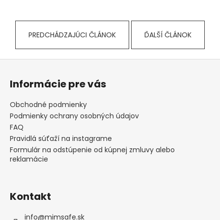
č
a
m
e
PREDCHÁDZAJÚCI ČLÁNOK
ĎALŠÍ ČLÁNOK
Z
á
Informácie pre vás
p
ä
Obchodné podmienky
t
Podmienky ochrany osobných údajov
i
FAQ
e
Pravidlá súťaží na instagrame
Formulár na odstúpenie od kúpnej zmluvy alebo
reklamácie
Kontakt
info
@
mimsafe.sk