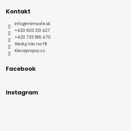
á
Kontakt
j
s
info
@
mimsafe.sk
ť
+420 603 213 427
?
+420 733 186 470
Sleduj nás na FB
Klecepropsy.cz
Facebook
HĽADAŤ
Instagram
O
d
p
o
r
ú