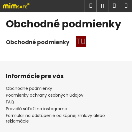
K
Prejsť
Hľadať
Náku
M
Prihlásen
na
o
obsah
Späť
Späť
košík
š
Obchodné podmienky
í
Č
k
o
TU
Obchodné podmienky
p
o
t
Z
r
á
Informácie pre vás
e
p
b
ä
Obchodné podmienky
u
t
Podmienky ochrany osobných údajov
j
i
FAQ
e
e
Pravidlá súťaží na instagrame
t
Formulár na odstúpenie od kúpnej zmluvy alebo
reklamácie
e
n