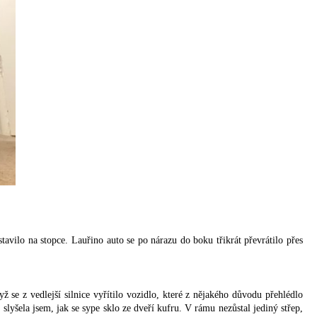
stavilo na stopce. Lauřino auto se po nárazu do boku třikrát převrátilo přes
 se z vedlejší silnice vyřítilo vozidlo, které z nějakého důvodu přehlédlo
slyšela jsem, jak se sype sklo ze dveří kufru. V rámu nezůstal jediný střep,