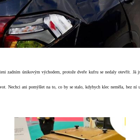
aženi zadním únikovým východem, protože dveře kufru se nedaly otevřít. Já js
. Nechci ani pomýšlet na to, co by se stalo, kdybych klec neměla, bez ní už