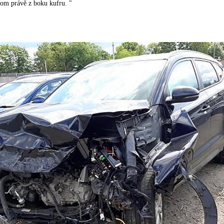
rom právě z boku kufru. "