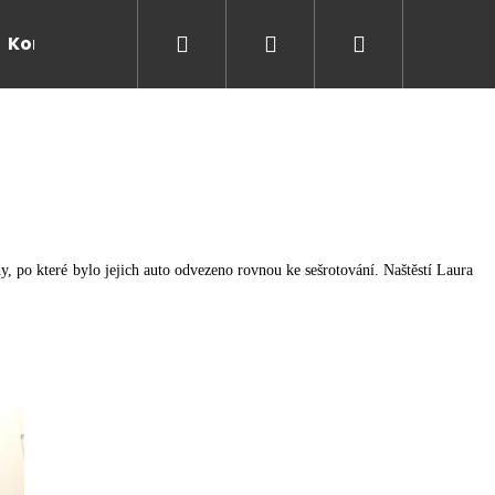
Hľadať
Prihlásenie
Nákupný
Kontakty
košík
y, po které bylo jejich auto odvezeno rovnou ke sešrotování. Naštěstí Laura