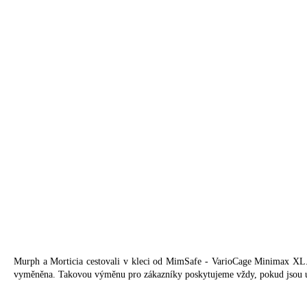
Murph a Morticia cestovali v kleci od MimSafe - VarioCage Minimax XL. 
vyměněna. Takovou výměnu pro zákazníky poskytujeme vždy, pokud jsou úča