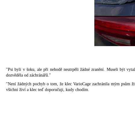
"Psi byli v šoku, ale při nehodě neutrpěli žádné zranění. Museli být vyt
dozvěděla od záchránářů."
"Není žádných pochyb o tom, že klec VarioCage zachránila mým psům život
všichni živí a klec teď doporučuji, kudy chodím.