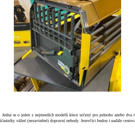
Jedná se o jeden z nejmenších modelů klece určený pro jednoho anebo dva ma
stníky vážné (nezaviněné) dopravní nehody. Jezevčíci budou i nadále cestova