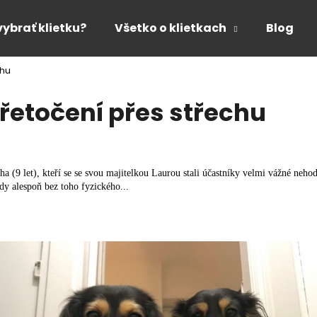
vybrať klietku?
Všetko o klietkach
Blog
chu
Čo potrebujete nájsť?
Přetočení přes střechu
HĽADAŤ
a (9 let), kteří se se svou majitelkou Laurou stali účastníky velmi vážné nehod
tedy alespoň bez toho fyzického...
Odporúčame