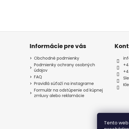
Z
á
Informácie pre vás
Kont
p
ä
Obchodné podmienky
inf
t
Podmienky ochrany osobných
+4
údajov
i
+4
FAQ
e
Sl
Pravidlá súťaží na instagrame
Kl
Formulár na odstúpenie od kúpnej
zmluvy alebo reklamácie
Tento web 