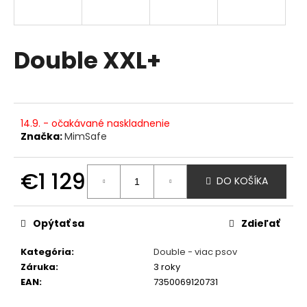
á
j
s
Double XXL+
ť
?
14.9. - očakávané naskladnenie
Značka:
MimSafe
HĽADAŤ
€1 129
DO KOŠÍKA
Jednotková
cena:
O
Opýtať sa
Zdieľať
d
p
Kategória
:
Double - viac psov
o
Záruka
:
3 roky
r
EAN
:
7350069120731
ú