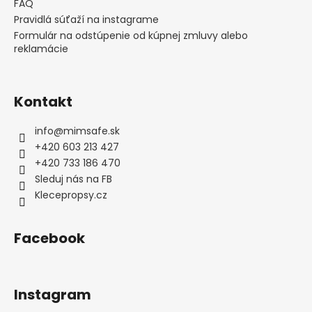
i
FAQ
e
Pravidlá súťaží na instagrame
Formulár na odstúpenie od kúpnej zmluvy alebo
reklamácie
Kontakt
info
@
mimsafe.sk
+420 603 213 427
+420 733 186 470
Sleduj nás na FB
Klecepropsy.cz
Facebook
Instagram