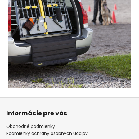
Z
á
Informácie pre vás
p
ä
Obchodné podmienky
t
Podmienky ochrany osobných údajov