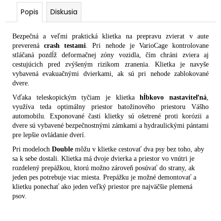
č
a
Popis
Diskusia
m
e
Bezpečná a veľmi praktická klietka na prepravu zvierat v aute
preverená
crash testami
. Pri nehode je VarioCage kontrolovane
stláčaná pozdĺž deformačnej zóny vozidla, čím chráni zviera aj
cestujúcich pred zvýšeným rizikom zranenia. Klietka je navyše
vybavená evakuačnými dvierkami, ak sú pri nehode zablokované
dvere.
Vďaka teleskopickým tyčiam je klietka
hĺbkovo nastaviteľná
,
využíva teda optimálny priestor batožinového priestoru Vášho
automobilu. Exponované časti klietky sú ošetrené proti korózii a
dvere sú vybavené bezpečnostnými zámkami a hydraulickými pántami
pre lepšie ovládanie dverí.
Pri modeloch
Double
môžu v klietke cestovať dva psy bez toho, aby
sa k sebe dostali. Klietka má dvoje dvierka a priestor vo vnútri je
rozdelený prepážkou, ktorú možno zároveň posúvať do strany, ak
jeden pes potrebuje viac miesta. Prepážku je možné demontovať a
klietku ponechať ako jeden veľký priestor pre najväčšie plemená
psov.