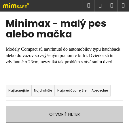
K
Prejsť
Hľadať
Náku
M
Prihlásen
na
o
obsah
Späť
Späť
košík
š
Minimax - malý pes
í
Č
alebo mačka
k
o
p
Modely Compact sú navrhnuté do automobilov typu hatchback
o
alebo do vozov so zvýšeným prahom v kufri. Dvierka sú tu
t
zdvihnuté o 23cm, nevzniká tak problém s otváraním dverí.
r
e
R
b
a
u
Najlacnejšie
Najdrahšie
Najpredávanejšie
Abecedne
d
j
e
e
n
t
OTVORIŤ FILTER
i
e
e
n