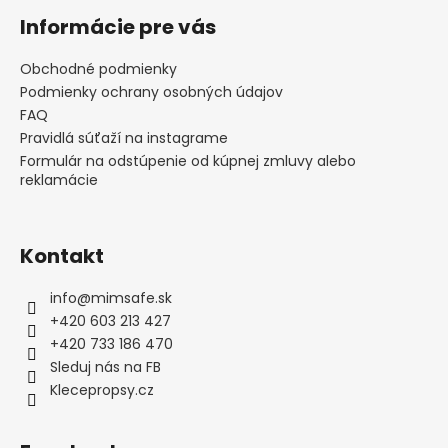
č
á
á
a
Informácie pre vás
d
p
m
a
ä
e
Obchodné podmienky
c
t
Podmienky ochrany osobných údajov
i
i
FAQ
e
e
Pravidlá súťaží na instagrame
p
Formulár na odstúpenie od kúpnej zmluvy alebo
r
reklamácie
v
k
y
v
Kontakt
ý
p
info
@
mimsafe.sk
i
+420 603 213 427
s
+420 733 186 470
u
Sleduj nás na FB
Klecepropsy.cz