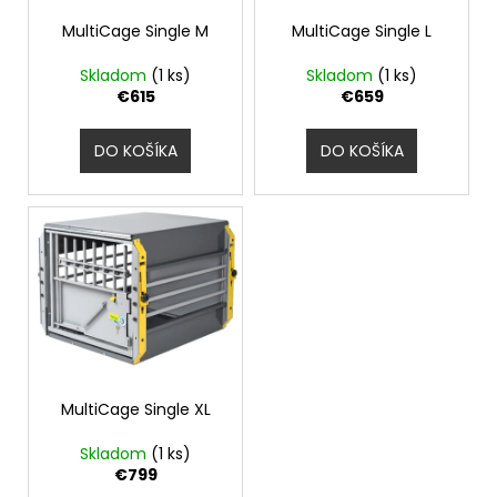
r
t
á
o
MultiCage Single M
MultiCage Single L
o
j
d
Skladom
(1 ks)
Skladom
(1 ks)
v
s
u
€615
€659
ť
k
?
t
DO KOŠÍKA
DO KOŠÍKA
o
v
HĽADAŤ
O
d
p
MultiCage Single XL
o
r
Skladom
(1 ks)
ú
€799