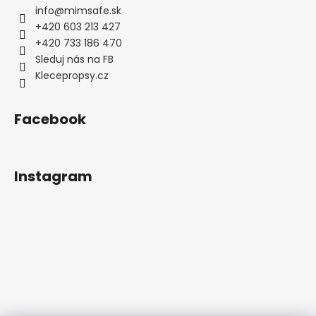
p
info
@
mimsafe.sk
i
+420 603 213 427
s
+420 733 186 470
u
Sleduj nás na FB
Klecepropsy.cz
Facebook
Instagram