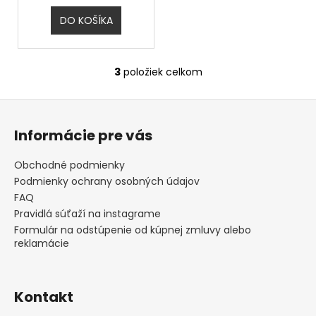
č
a
DO KOŠÍKA
m
e
3
položiek celkom
O
v
Z
l
á
á
Informácie pre vás
d
p
a
ä
Obchodné podmienky
c
t
Podmienky ochrany osobných údajov
i
i
FAQ
e
e
Pravidlá súťaží na instagrame
p
Formulár na odstúpenie od kúpnej zmluvy alebo
r
reklamácie
v
k
y
v
Kontakt
ý