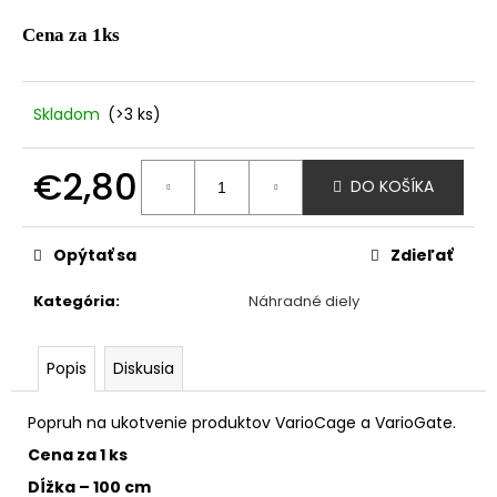
á
Cena za 1ks
j
s
ť
Skladom
(>3 ks)
?
€2,80
DO KOŠÍKA
Jednotková
cena:
Opýtať sa
Zdieľať
HĽADAŤ
Kategória
:
Náhradné diely
O
Popis
Diskusia
d
p
Popruh na ukotvenie produktov VarioCage a VarioGate.
o
r
Cena za 1 ks
ú
Dĺžka – 100 cm