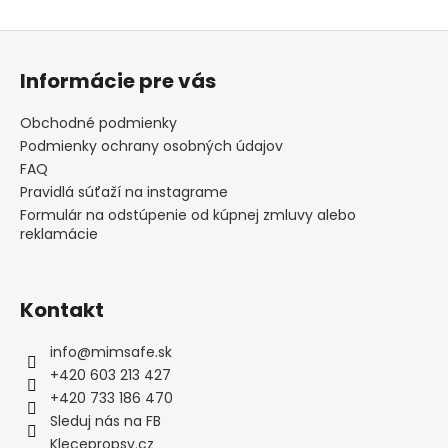
č
a
Z
m
á
e
Informácie pre vás
p
ä
Obchodné podmienky
t
Podmienky ochrany osobných údajov
i
FAQ
e
Pravidlá súťaží na instagrame
Formulár na odstúpenie od kúpnej zmluvy alebo
reklamácie
Kontakt
info
@
mimsafe.sk
+420 603 213 427
+420 733 186 470
Sleduj nás na FB
Klecepropsy.cz