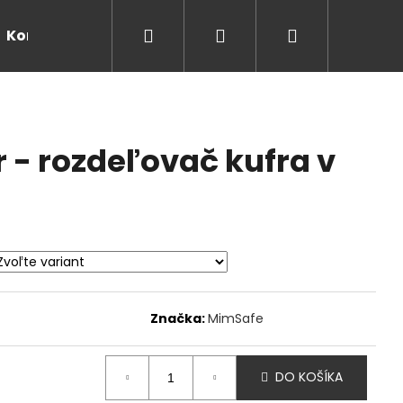
Hľadať
Prihlásenie
Nákupný
Kontakty
košík
 - rozdeľovač kufra v
Značka:
MimSafe
DO KOŠÍKA