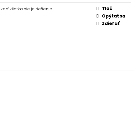
Tlač
keď klietka nie je riešenie
Opýtať sa
Zdieľať