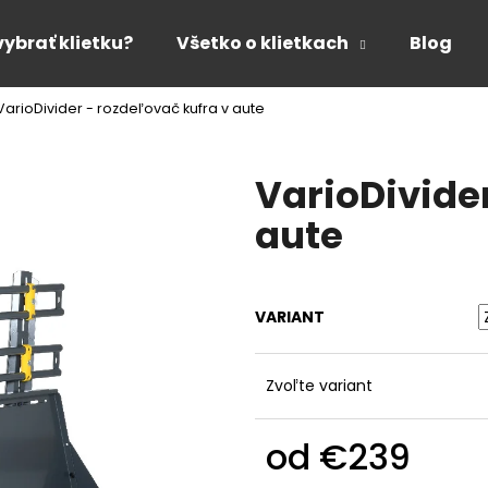
vybrať klietku?
Všetko o klietkach
Blog
VarioDivider - rozdeľovač kufra v aute
Čo potrebujete nájsť?
VarioDivider
HĽADAŤ
aute
Odporúčame
VARIANT
Zvoľte variant
od
€239
Jednotková