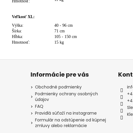
Hmotnosť:
Veľkosť XL:
Výška:
40 - 96 cm
Šírka:
71 cm
Hĺbka:
105 - 150 cm
Hmotnosť:
15 kg
Z
á
Informácie pre vás
Kont
p
ä
Obchodné podmienky
inf
t
Podmienky ochrany osobných
+4
údajov
i
+4
FAQ
e
Sl
Pravidlá súťaží na instagrame
Kl
Formulár na odstúpenie od kúpnej
zmluvy alebo reklamácie