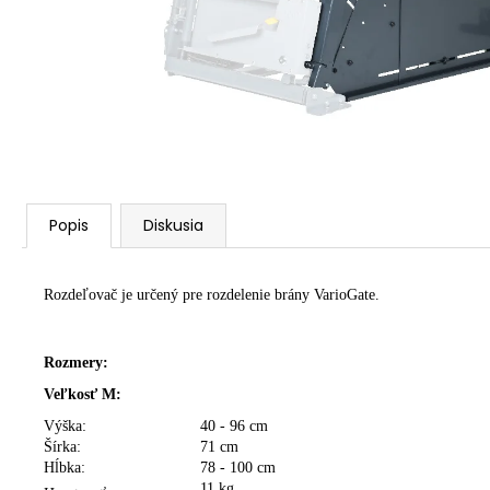
Popis
Diskusia
Rozdeľovač je určený pre rozdelenie brány VarioGate.
Rozmery:
Veľkosť M:
Výška:
40 - 96 cm
Šírka:
71 cm
Hĺbka:
78 - 100 cm
11 kg