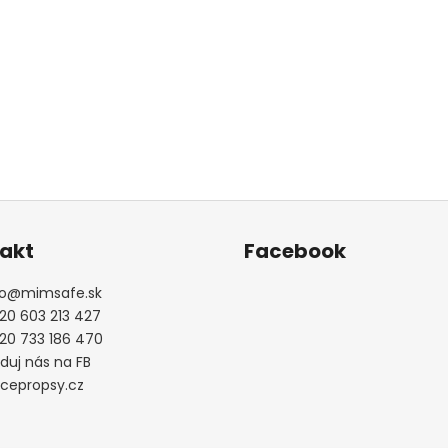
akt
Facebook
o
@
mimsafe.sk
20 603 213 427
20 733 186 470
eduj nás na FB
ecepropsy.cz